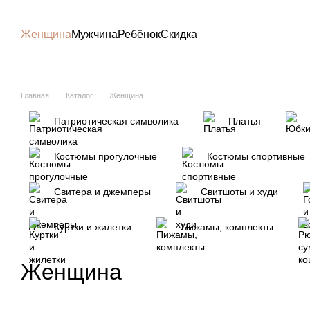
Перейти к основному контенту
Женщина
Мужчина
Ребёнок
Скидка
Главная
Каталог
Женщина
Патриотическая символика
Платья
Костюмы прогулочные
Костюмы спортивные
Свитера и джемперы
Свитшоты и худи
Куртки и жилетки
Пижамы, комплекты
Женщина