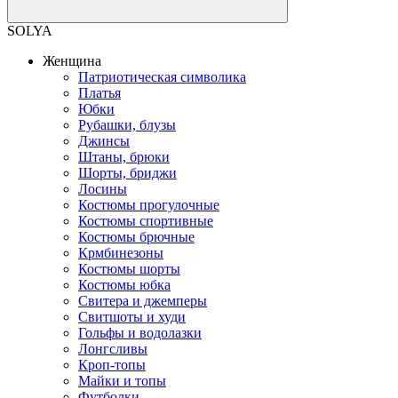
SOLYA
Женщина
Патриотическая символика
Платья
Юбки
Рубашки, блузы
Джинсы
Штаны, брюки
Шорты, бриджи
Лосины
Костюмы прогулочные
Костюмы спортивные
Костюмы брючные
Крмбинезоны
Костюмы шорты
Костюмы юбка
Свитера и джемперы
Свитшоты и худи
Гольфы и водолазки
Лонгсливы
Кроп-топы
Майки и топы
Футболки