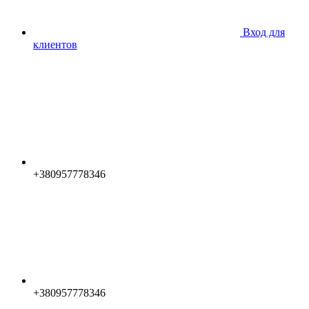
Вход для
клиентов
+380957778346
+380957778346