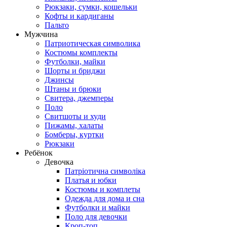
Рюкзаки, сумки, кошельки
Кофты и кардиганы
Пальто
Мужчина
Патриотическая символика
Костюмы комплекты
Футболки, майки
Шорты и бриджи
Джинсы
Штаны и брюки
Свитера, джемперы
Поло
Свитшоты и худи
Пижамы, халаты
Бомберы, куртки
Рюкзаки
Ребёнок
Девочка
Патріотична символіка
Платья и юбки
Костюмы и комплеты
Одежда для дома и сна
Футболки и майки
Поло для девочки
Кроп-топ