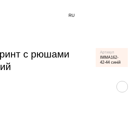
RU
принт с рюшами
Артикул
IMMA162-
42-44 синій
ний