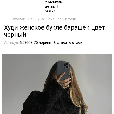
Каталог
Женщина
Свитшоты и худи
Худи женское букле барашек цвет
черный
Артикул:
N59609-7б чорний
Оставить отзыв