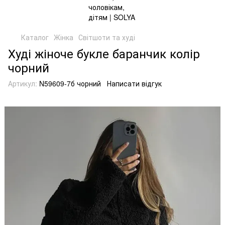
Каталог
Жінка
Світшоти та худі
Худі жіноче букле баранчик колір
чорний
Артикул:
N59609-7б чорний
Написати відгук