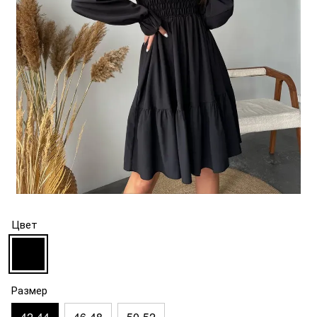
Цвет
Размер
42-44
46-48
50-52