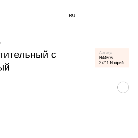
RU
и
тительный с
Артикул
N44605-
27/11-N-сірий
ый