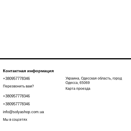
Контактная информация
+380957778346
Украина, Одесская область, город
Одесса, 65069
Перезвонить вам?
Карта проезда
+380957778346
+380957778346
info@solyashop.com.ua
Мы в соцсетях