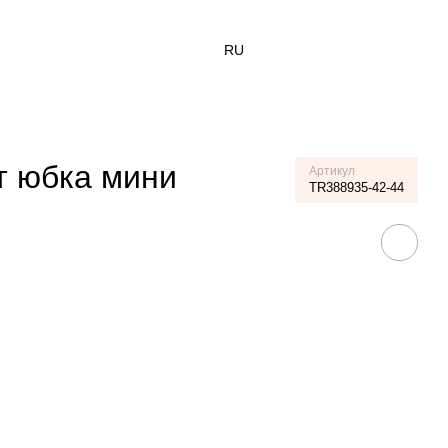
RU
т юбка мини
Артикул
TR388935-42-44