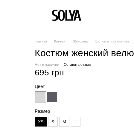
Главная
Каталог
Женщина
Костюмы прогулочные
Костюм женский вел
Нет в наличии
Оставить отзыв
695 грн
Цвет
Размер
XS
S
M
L