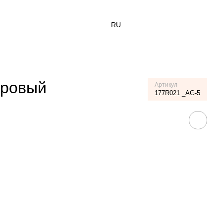
RU
юровый
Артикул
177R021 _AG-5