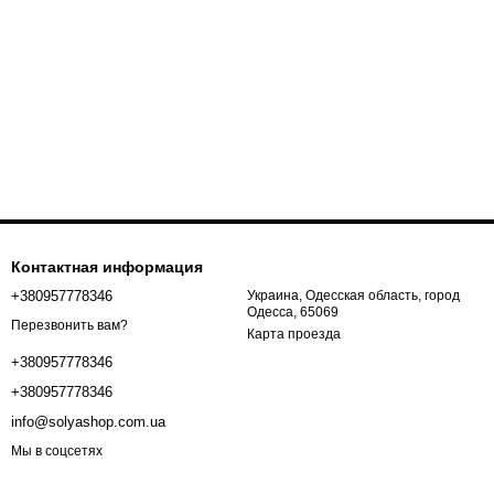
Контактная информация
+380957778346
Украина, Одесская область, город
Одесса, 65069
Перезвонить вам?
Карта проезда
+380957778346
+380957778346
info@solyashop.com.ua
Мы в соцсетях