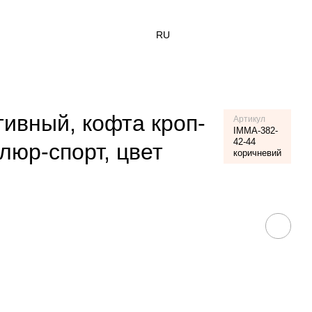
RU
ивный, кофта кроп-
Артикул
IMMA-382-
42-44
люр-спорт, цвет
коричневий