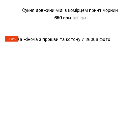
Сукня довжини міді з комірцем принт чорний
650 грн
820 грн
−23%