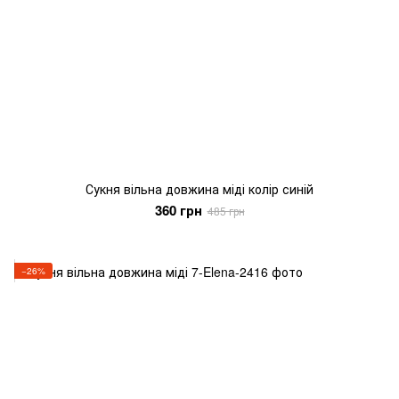
Сукня вільна довжина міді колір синій
360 грн
485 грн
−26%