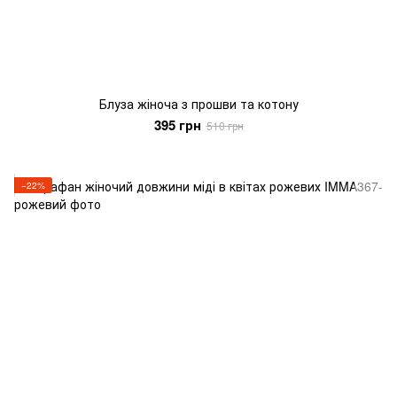
Блуза жіноча з прошви та котону
395 грн
510 грн
−22%