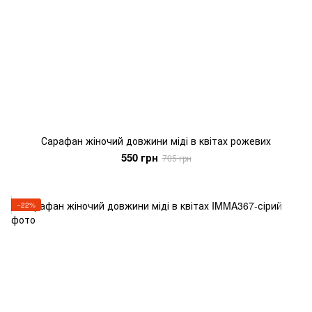
Сарафан жіночий довжини міді в квітах рожевих
550 грн
705 грн
−22%