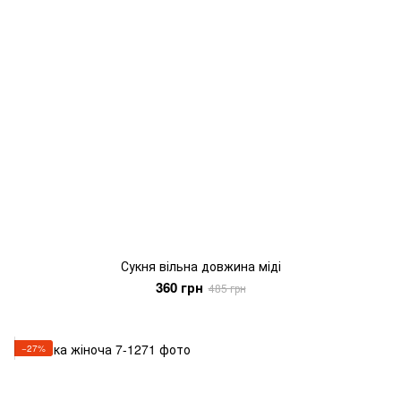
Сукня вільна довжина міді
360 грн
485 грн
−27%