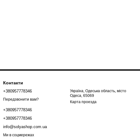
Контакти
+380957778346
Україна, Одеська область, місто
Одеса, 65069
Передзвонити вам?
Карта проезда
+380957778346
+380957778346
info@solyashop.com.ua
Ми в соцмережах