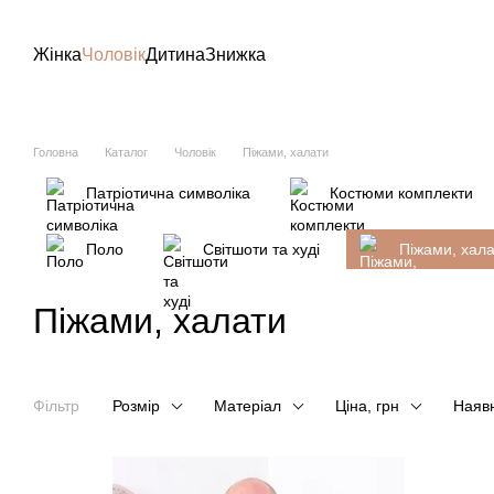
Перейти до основного контенту
Жінка
Чоловік
Дитина
Знижка
Головна
Каталог
Чоловік
Піжами, халати
Патріотична символіка
Костюми комплекти
Поло
Світшоти та худі
Піжами, хал
Піжами, халати
Фільтр
Розмір
Матеріал
Ціна, грн
Наявн