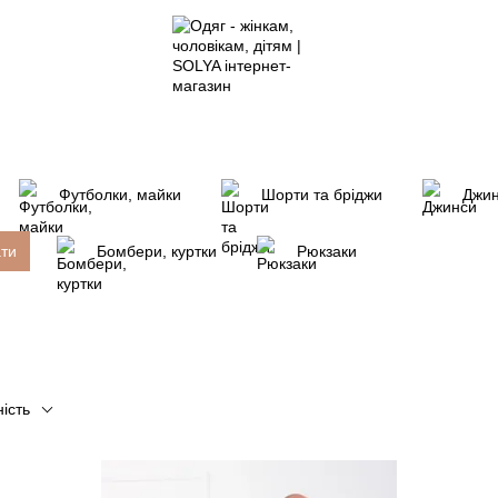
Футболки, майки
Шорти та бріджи
Джи
ати
Бомбери, куртки
Рюкзаки
ість