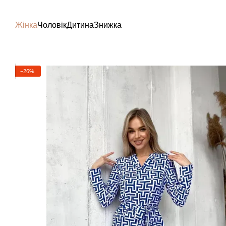
Перейти до основного контенту
Жінка
Чоловік
Дитина
Знижка
−26%