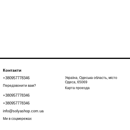
Контакти
+380957778346
Україна, Одеська область, місто
Одеса, 65069
Передзвонити вам?
Карта проезда
+380957778346
+380957778346
info@solyashop.com.ua
Ми в соцмережах