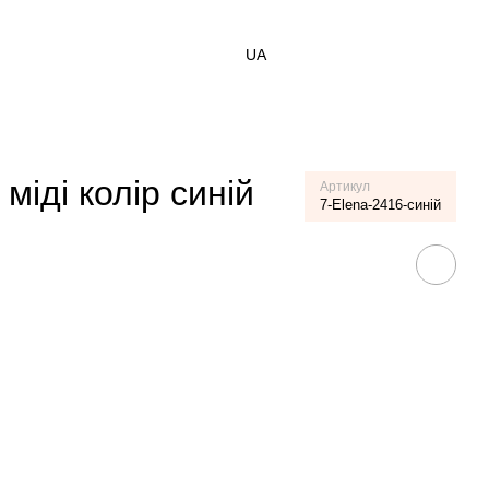
UA
міді колір синій
Артикул
7-Elena-2416-синій