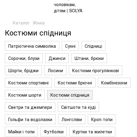
Каталог
Жінка
Костюми спідниця
Патріотична символіка
Сукні
Спідниці
Сорочки, блузи
Джинси
Штани, брюки
Шорти, бріджи
Лосини
Костюми прогулянкові
Костюми спортивні
Костюми брючні
Комбінезони
Костюми шорти
Костюми спідниця
Светри та джемпери
Світшоти та худі
Гольфи та водолазки
Лонгсліви
Кроп-топи
Майки і топи
Футболки
Куртки та жилетки