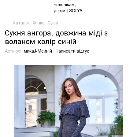
Каталог
Жінка
Сукні
Сукня ангора, довжина міді з
воланом колір синій
Артикул:
микаJ-Мсиній
Написати відгук