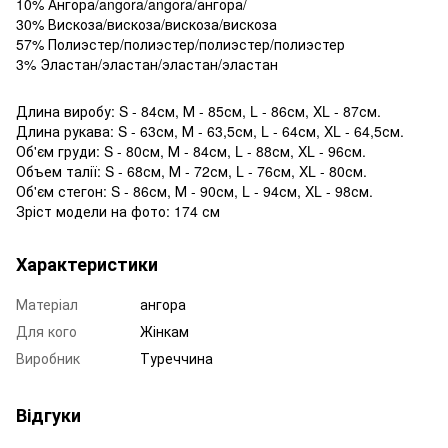
10% Ангора/angora/angora/ангора/
30% Вискоза/вискоза/вискоза/вискоза
57% Полиэстер/полиэстер/полиэстер/полиэстер
3% Эластан/эластан/эластан/эластан
Длина виробу: S - 84см, М - 85см, L - 86см, XL - 87см.
Длина рукава: S - 63см, М - 63,5см, L - 64см, XL - 64,5см.
Об'єм груди: S - 80см, М - 84см, L - 88см, XL - 96см.
Объем талії: S - 68см, М - 72см, L - 76см, XL - 80см.
Об'єм стегон: S - 86см, М - 90см, L - 94см, XL - 98см.
Зріст модели на фото: 174 см
Характеристики
Матеріал
ангора
Для кого
Жінкам
Виробник
Туреччина
Відгуки