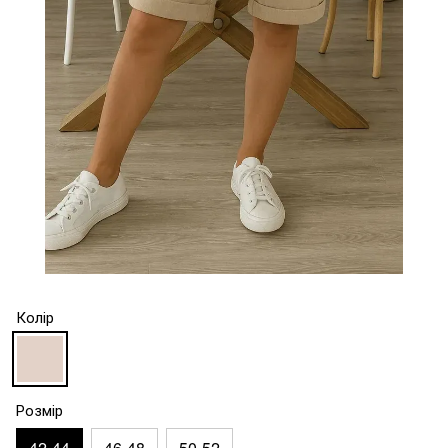
Колір
Розмір
42-44
46-48
50-52