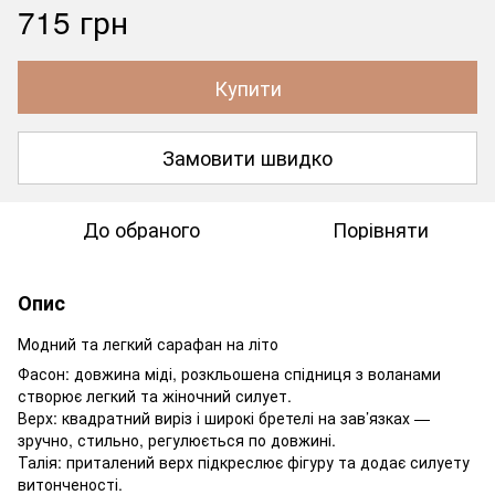
715 грн
Купити
Замовити швидко
До обраного
Порівняти
Опис
Модний та легкий сарафан на літо
Фасон: довжина міді, розкльошена спідниця з воланами
створює легкий та жіночний силует.
Верх: квадратний виріз і широкі бретелі на зав’язках —
зручно, стильно, регулюється по довжині.
Талія: приталений верх підкреслює фігуру та додає силуету
витонченості.