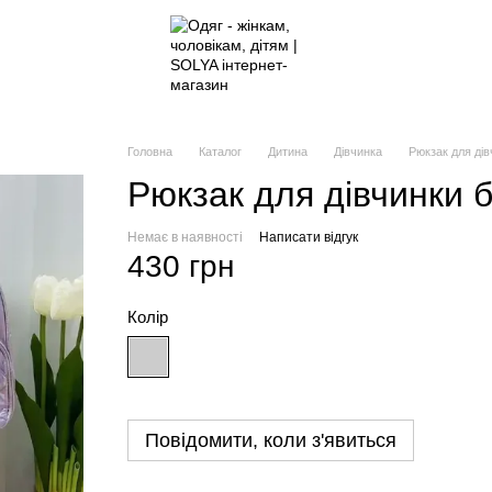
Головна
Каталог
Дитина
Дівчинка
Рюкзак для дів
Рюкзак для дівчинки 
Немає в наявності
Написати відгук
430 грн
Колір
Повідомити, коли з'явиться