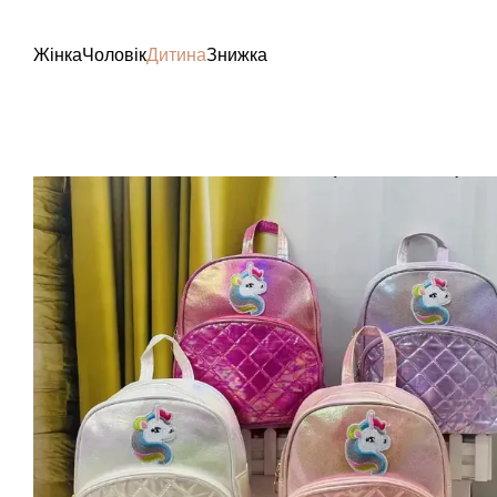
Перейти до основного контенту
Жінка
Чоловік
Дитина
Знижка