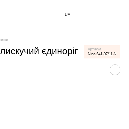
UA
чинки
блискучий єдиноріг
Артикул
Nina-641-07/11-N