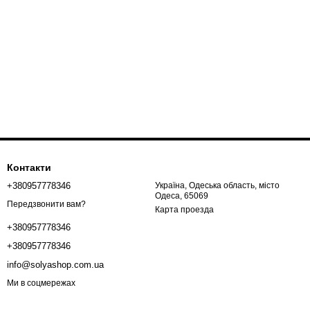
Контакти
+380957778346
Україна, Одеська область, місто
Одеса, 65069
Передзвонити вам?
Карта проезда
+380957778346
+380957778346
info@solyashop.com.ua
Ми в соцмережах