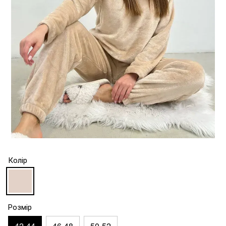
Колір
Розмір
42-44
46-48
50-52