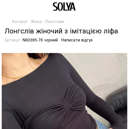
Каталог
Жінка
Лонгсліви
Лонгслів жіночий з імітацією ліфа
Артикул:
N60395-7б чорний
Написати відгук