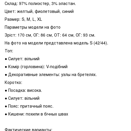
Склад: 97% полиэстер, 3% эластан.
Цвет: желтый, фиолетовый, синий
Размер: S, M, L, XL
Параметры модели на фото
Зріст: 170 см, ОГ: 86 см, ОТ: 64 см, ОГ: 93 см.
На фото на модели представлена ​​модель S (42/44).
Топ:
● Силует: вільний
● Комір (горловина): V-подібний
● Декоративные элементы: узлы на бретелях.
Коротко:
● Посадка: висока.
● Силует: вільний
● Пояс: притачный пояс.
● Кишени: похили в бічных швах
Фактические варианты: