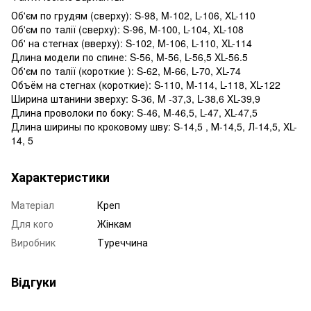
Об'єм по грудям (сверху): S-98, M-102, L-106, XL-110
Об'єм по талії (сверху): S-96, M-100, L-104, XL-108
Об' на стегнах (вверху): S-102, M-106, L-110, XL-114
Длина модели по спине: S-56, M-56, L-56,5 XL-56.5
Об'єм по талії (короткие ): S-62, M-66, L-70, XL-74
Объём на стегнах (короткие): S-110, M-114, L-118, XL-122
Ширина штанини зверху: S-36, M -37,3, L-38,6 XL-39,9
Длина проволоки по боку: S-46, M-46,5, L-47, XL-47,5
Длина ширины по кроковому шву: S-14,5 , М-14,5, Л-14,5, XL-
14, 5
Характеристики
Матеріал
Креп
Для кого
Жінкам
Виробник
Туреччина
Відгуки