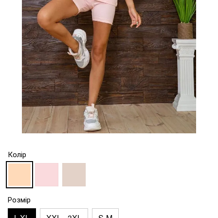
Колір
Розмір
L-XL
XXL - 3XL
S-M