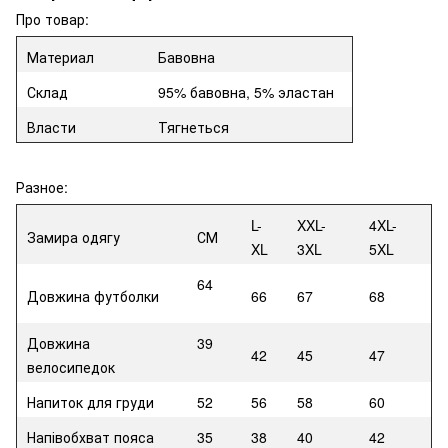
Про товар:
Материал
Бавовна
Склад
95% бавовна, 5% эластан
Власти
Тягнеться
Разное:
L-
XXL-
4XL-
Замира одягу
СМ
XL
3XL
5XL
64
Довжина футболки
66
67
68
Довжина
39
42
45
47
велосипедок
Напиток для груди
52
56
58
60
Напівобхват пояса
35
38
40
42