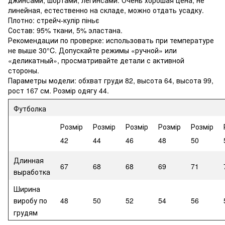
линейная, естественно на складе, можно отдать усадку.
Плотно: стрейч-кулір піньє
Состав: 95% ткани, 5% эластана.
Рекомендации по проверке: использовать при температуре
не выше 30°C. Допускайте режимы «ручной» или
«деликатный», просматривайте детали с активной
стороны.
Параметры модели: обхват груди 82, высота 64, высота 99,
рост 167 см. Розмір одягу 44.
Футболка
Розмір
Розмір
Розмір
Розмір
Розмір
42
44
46
48
50
Длинная
67
68
68
69
71
выработка
Ширина
48
50
52
54
56
виробу по
грудям